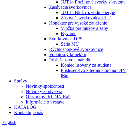
JUT14 Pružinové svorky s krytom
Zasúvacia svorkovnica
JUT15 Blok rozvodu energie
Zásuvná svorkovnica UPT
Konektor pre vysoké zaťaženie
Vložka pre mužov a ženy
Bývanie
Svorkovnica DPS
Séria MU
Rýchlospojkové svorkovnice
Vodotesný konektor
Príslušenstvo a náradie
Koniec lisovaný za studena
Príslušenstvo k terminálom na DIN
lištu
Správy
Novinky spoločnosti
Novinky z odvetvia
O svorkovnici DIN Rail
Informácie o výstave
KATALÓG
Kontaktujte nás
English