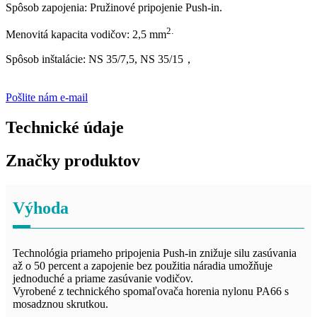
Spôsob zapojenia: Pružinové pripojenie Push-in.
2
.
Menovitá kapacita vodičov: 2,5 mm
Spôsob inštalácie: NS 35/7,5, NS 35/15
，
Pošlite nám e-mail
Technické údaje
Značky produktov
Výhoda
Technológia priameho pripojenia Push-in znižuje silu zasúvania
až o 50 percent a zapojenie bez použitia náradia umožňuje
jednoduché a priame zasúvanie vodičov.
Vyrobené z technického spomaľovača horenia nylonu PA66 s
mosadznou skrutkou.