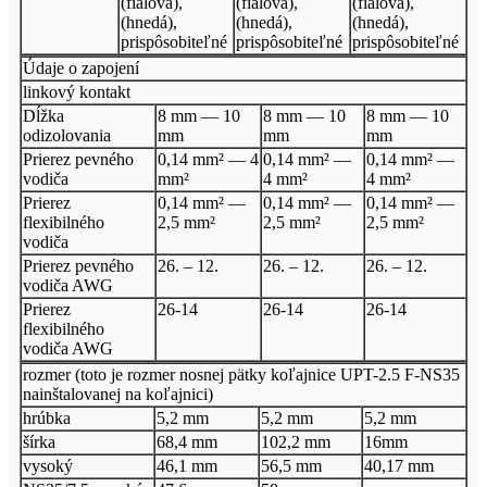
(fialová),
(fialová),
(fialová),
(hnedá),
(hnedá),
(hnedá),
prispôsobiteľné
prispôsobiteľné
prispôsobiteľné
Údaje o zapojení
linkový kontakt
Dĺžka
8 mm — 10
8 mm — 10
8 mm — 10
odizolovania
mm
mm
mm
Prierez pevného
0,14 mm² — 4
0,14 mm² —
0,14 mm² —
vodiča
mm²
4 mm²
4 mm²
Prierez
0,14 mm² —
0,14 mm² —
0,14 mm² —
flexibilného
2,5 mm²
2,5 mm²
2,5 mm²
vodiča
Prierez pevného
26. – 12.
26. – 12.
26. – 12.
vodiča AWG
Prierez
26-14
26-14
26-14
flexibilného
vodiča AWG
rozmer (toto je rozmer nosnej pätky koľajnice UPT-2.5 F-NS35
nainštalovanej na koľajnici)
hrúbka
5,2 mm
5,2 mm
5,2 mm
šírka
68,4 mm
102,2 mm
16mm
vysoký
46,1 mm
56,5 mm
40,17 mm