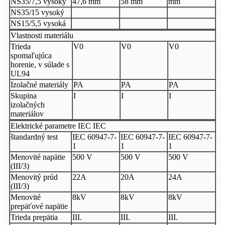
NS35/7,5 vysoký
47,6 mm
58 mm
mm
NS35/15 vysoký
NS15/5,5 vysoká
Vlastnosti materiálu
Trieda
V0
V0
V0
spomaľujúca
horenie, v súlade s
UL94
Izolačné materiály
PA
PA
PA
Skupina
I
I
I
izolačných
materiálov
Elektrické parametre IEC IEC
štandardný test
IEC 60947-7-
IEC 60947-7-
IEC 60947-7-
1
1
1
Menovité napätie
500 V
500 V
500 V
(III/3)
Menovitý prúd
22A
20A
24A
(III/3)
Menovité
8kV
8kV
8kV
prepäťové napätie
Trieda prepätia
III.
III.
III.