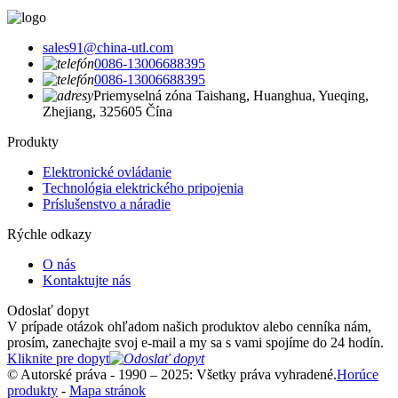
sales91@china-utl.com
0086-13006688395
0086-13006688395
Priemyselná zóna Taishang, Huanghua, Yueqing,
Zhejiang, 325605 Čína
Produkty
Elektronické ovládanie
Technológia elektrického pripojenia
Príslušenstvo a náradie
Rýchle odkazy
O nás
Kontaktujte nás
Odoslať dopyt
V prípade otázok ohľadom našich produktov alebo cenníka nám,
prosím, zanechajte svoj e-mail a my sa s vami spojíme do 24 hodín.
Kliknite pre dopyt
© Autorské práva - 1990 – 2025: Všetky práva vyhradené.
Horúce
produkty
-
Mapa stránok