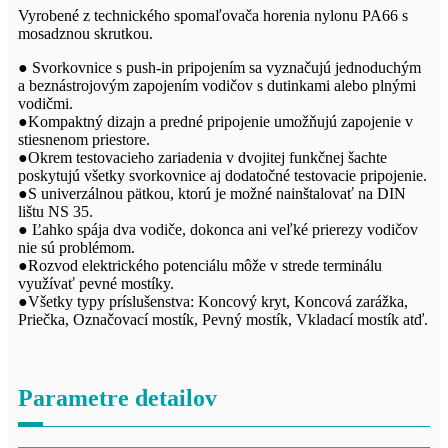
Vyrobené z technického spomaľovača horenia nylonu PA66 s
mosadznou skrutkou.
● Svorkovnice s push-in pripojením sa vyznačujú jednoduchým
a beznástrojovým zapojením vodičov s dutinkami alebo plnými
vodičmi.
●Kompaktný dizajn a predné pripojenie umožňujú zapojenie v
stiesnenom priestore.
●Okrem testovacieho zariadenia v dvojitej funkčnej šachte
poskytujú všetky svorkovnice aj dodatočné testovacie pripojenie.
●S univerzálnou pätkou, ktorú je možné nainštalovať na DIN
lištu NS 35.
● Ľahko spája dva vodiče, dokonca ani veľké prierezy vodičov
nie sú problémom.
●Rozvod elektrického potenciálu môže v strede terminálu
využívať pevné mostíky.
●Všetky typy príslušenstva: Koncový kryt, Koncová zarážka,
Priečka, Označovací mostík, Pevný mostík, Vkladací mostík atď.
Parametre detailov