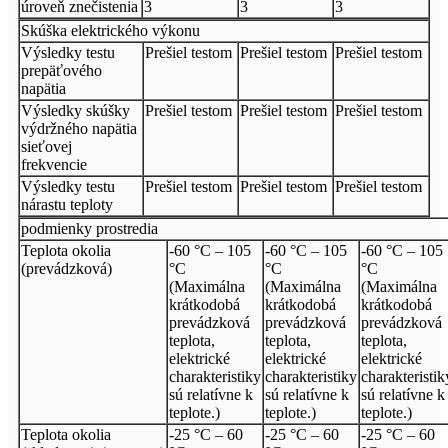
úroveň znečistenia
3
3
3
Skúška elektrického výkonu
Výsledky testu
Prešiel testom
Prešiel testom
Prešiel testom
prepäťového
napätia
Výsledky skúšky
Prešiel testom
Prešiel testom
Prešiel testom
výdržného napätia
sieťovej
frekvencie
Výsledky testu
Prešiel testom
Prešiel testom
Prešiel testom
nárastu teploty
podmienky prostredia
Teplota okolia
-60 °C – 105
-60 °C – 105
-60 °C – 105
(prevádzková)
°C
°C
°C
(Maximálna
(Maximálna
(Maximálna
krátkodobá
krátkodobá
krátkodobá
prevádzková
prevádzková
prevádzková
teplota,
teplota,
teplota,
elektrické
elektrické
elektrické
charakteristiky
charakteristiky
charakteristik
sú relatívne k
sú relatívne k
sú relatívne k
teplote.)
teplote.)
teplote.)
Teplota okolia
-25 °C – 60
-25 °C – 60
-25 °C – 60