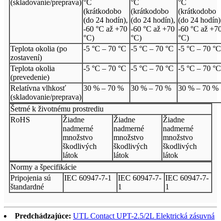
(skladovanie/preprava)
°C
°C
°C
(krátkodobo
(krátkodobo
(krátkodobo
(do 24 hodín),
(do 24 hodín),
(do 24 hodín)
-60 °C až +70
-60 °C až +70
-60 °C až +7
°C)
°C)
°C)
Teplota okolia (po
-5 °C – 70 °C
-5 °C – 70 °C
-5 °C – 70 °C
zostavení)
Teplota okolia
-5 °C – 70 °C
-5 °C – 70 °C
-5 °C – 70 °C
(prevedenie)
Relatívna vlhkosť
30 % – 70 %
30 % – 70 %
30 % – 70 %
(skladovanie/preprava)
Šetrné k životnému prostrediu
RoHS
Žiadne
Žiadne
Žiadne
nadmerné
nadmerné
nadmerné
množstvo
množstvo
množstvo
škodlivých
škodlivých
škodlivých
látok
látok
látok
Normy a špecifikácie
Pripojenia sú
IEC 60947-7-1
IEC 60947-7-
IEC 60947-7-
štandardné
1
1
Predchádzajúce:
UTL Contact UPT-2.5/2L Elektrická zásuvná