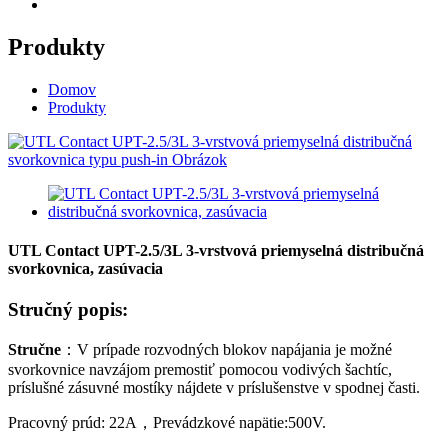
Produkty
Domov
Produkty
UTL Contact UPT-2.5/3L 3-vrstvová priemyselná distribučná
svorkovnica, zasúvacia
Stručný popis:
Stručne
：
V prípade rozvodných blokov napájania je možné
svorkovnice navzájom premostiť pomocou vodivých šachtíc,
príslušné zásuvné mostíky nájdete v príslušenstve v spodnej časti.
Pracovný prúd: 2
2
A
，
Prevádzkové napätie:
500
V.