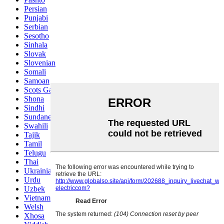
Persian
Punjabi
Serbian
Sesotho
Sinhala
Slovak
Slovenian
Somali
Samoan
Scots Gaelic
Shona
Sindhi
Sundanese
Swahili
Tajik
Tamil
Telugu
Thai
Ukrainian
Urdu
Uzbek
Vietnamese
Welsh
Xhosa