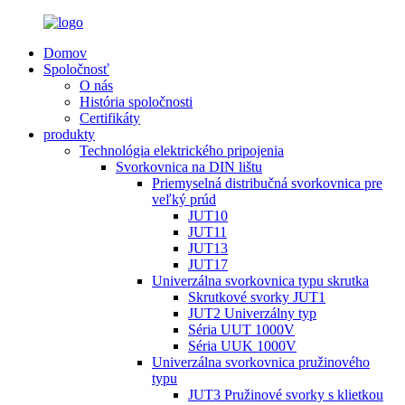
Domov
Spoločnosť
O nás
História spoločnosti
Certifikáty
produkty
Technológia elektrického pripojenia
Svorkovnica na DIN lištu
Priemyselná distribučná svorkovnica pre
veľký prúd
JUT10
JUT11
JUT13
JUT17
Univerzálna svorkovnica typu skrutka
Skrutkové svorky JUT1
JUT2 Univerzálny typ
Séria UUT 1000V
Séria UUK 1000V
Univerzálna svorkovnica pružinového
typu
JUT3 Pružinové svorky s klietkou