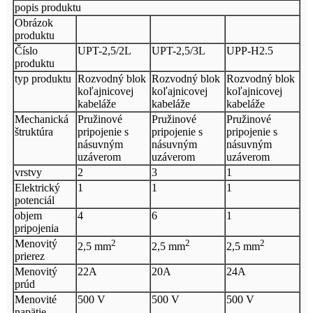
popis produktu
Obrázok
produktu
Číslo
UPT-2,5/2L
UPT-2,5/3L
UPP-H2.5
produktu
typ produktu
Rozvodný blok
Rozvodný blok
Rozvodný blok
koľajnicovej
koľajnicovej
koľajnicovej
kabeláže
kabeláže
kabeláže
Mechanická
Pružinové
Pružinové
Pružinové
štruktúra
pripojenie s
pripojenie s
pripojenie s
násuvným
násuvným
násuvným
uzáverom
uzáverom
uzáverom
vrstvy
2
3
1
Elektrický
1
1
1
potenciál
objem
4
6
1
pripojenia
Menovitý
2
2
2
2,5 mm
2,5 mm
2,5 mm
prierez
Menovitý
22A
20A
24A
prúd
Menovité
500 V
500 V
500 V
napätie