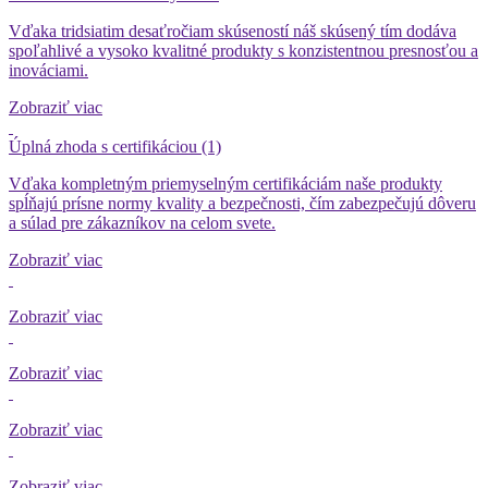
Vďaka tridsiatim desaťročiam skúseností náš skúsený tím dodáva
spoľahlivé a vysoko kvalitné produkty s konzistentnou presnosťou a
inováciami.
Zobraziť viac
Úplná zhoda s certifikáciou (1)
Vďaka kompletným priemyselným certifikáciám naše produkty
spĺňajú prísne normy kvality a bezpečnosti, čím zabezpečujú dôveru
a súlad pre zákazníkov na celom svete.
Zobraziť viac
Zobraziť viac
Zobraziť viac
Zobraziť viac
Zobraziť viac