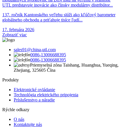
UTL predstavuje inovácie ako čínsky modulárny distribútor...
137. ročník Kantonského veľtrhu slúži ako kľúčový barometer
globálneho obchodu a priťahuje tisíce ľudí...
17. februára 2026
Zobraziť viac
sales91@china-utl.com
0086-13006688395
0086-13006688395
Priemyselná zóna Taishang, Huanghua, Yueqing,
Zhejiang, 325605 Čína
Produkty
Elektronické ovládanie
Technológia elektrického pripojenia
Príslušenstvo a náradie
Rýchle odkazy
O nás
Kontaktujte nás