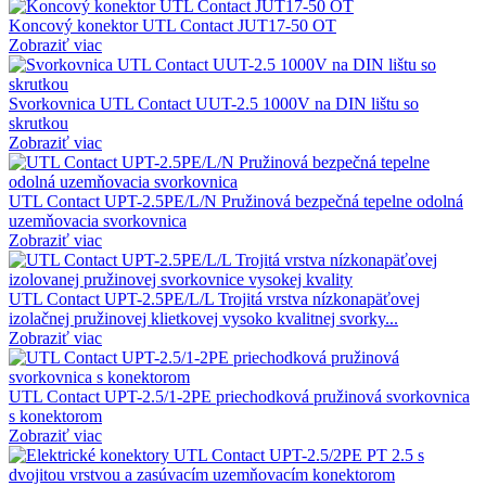
Koncový konektor UTL Contact JUT17-50 OT
Zobraziť viac
Svorkovnica UTL Contact UUT-2.5 1000V na DIN lištu so
skrutkou
Zobraziť viac
UTL Contact UPT-2.5PE/L/N Pružinová bezpečná tepelne odolná
uzemňovacia svorkovnica
Zobraziť viac
UTL Contact UPT-2.5PE/L/L Trojitá vrstva nízkonapäťovej
izolačnej pružinovej klietkovej vysoko kvalitnej svorky...
Zobraziť viac
UTL Contact UPT-2.5/1-2PE priechodková pružinová svorkovnica
s konektorom
Zobraziť viac