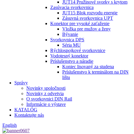
JUT14 Pružinové svorky s krytom
Zasúvacia svorkovnica
JUT15 Blok rozvodu energie
Zásuvná svorkovnica UPT
Konektor pre vysoké zaťaženie
Vložka pre mužov a ženy
Bývanie
Svorkovnica DPS
Séria MU
Rýchlospojkové svorkovnice
Vodotesný konektor
Príslušenstvo a náradie
Koniec lisovaný za studena
Príslušenstvo k terminálom na DIN
lištu
Správy
Novinky spoločnosti
Novinky z odvetvia
O svorkovnici DIN Rail
Informácie o výstave
KATALÓG
Kontaktujte nás
English