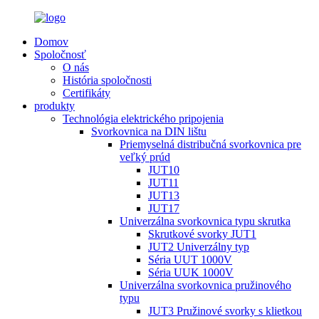
Domov
Spoločnosť
O nás
História spoločnosti
Certifikáty
produkty
Technológia elektrického pripojenia
Svorkovnica na DIN lištu
Priemyselná distribučná svorkovnica pre
veľký prúd
JUT10
JUT11
JUT13
JUT17
Univerzálna svorkovnica typu skrutka
Skrutkové svorky JUT1
JUT2 Univerzálny typ
Séria UUT 1000V
Séria UUK 1000V
Univerzálna svorkovnica pružinového
typu
JUT3 Pružinové svorky s klietkou