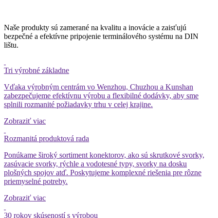
Naše produkty sú zamerané na kvalitu a inovácie a zaisťujú
bezpečné a efektívne pripojenie terminálového systému na DIN
lištu.
Tri výrobné základne
Vďaka výrobným centrám vo Wenzhou, Chuzhou a Kunshan
zabezpečujeme efektívnu výrobu a flexibilné dodávky, aby sme
splnili rozmanité požiadavky trhu v celej krajine.
Zobraziť viac
Rozmanitá produktová rada
Ponúkame široký sortiment konektorov, ako sú skrutkové svorky,
zasúvacie svorky, rýchle a vodotesné typy, svorky na dosku
plošných spojov atď. Poskytujeme komplexné riešenia pre rôzne
priemyselné potreby.
Zobraziť viac
30 rokov skúseností s výrobou