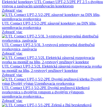
Elektrické konektory UTL Contact UPT-2.5/2PE PT 2.5 s dvojitou
vrstvou a zasúvacím uzemňovacím konektorom
Zobraziť viac
UTL Contact UPT-2.5/2-2PE zásuvné konektory na DIN lištu,
uzemňovacia svorkovnica
Zobraziť viac
UTL Contact UPT-2.5/3L 3-vrstvová priemyselná distribučná
svorkovnica, zasúvacia
Zobraziť viac
UTL Contact UPT-2.5/2L Elektrická zásuvná rozpojovacia svorka
na montáž na lištu, 2-vrstvový pružinový konektor
Zobraziť viac
UTL Contact UPT-1,5/2-2PE Dvojitá pružinová klietková
svorkovnica s dvojitým vstupom a dvojitým výstupom,
uzemňovacia svorkovnica...
Zobraziť viac