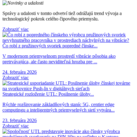
Správy a udalosti v tomto odvetví tiež odrážajú trend vývoja a
technologický pokrok celého čipového priemyslu.
Zobraziť viac
Čo robí z pružinových svoriek popredné čínske...
V modernom priemyselnom prostredí vibrácie pôsobia ako
pretrvávajúca, ale často neviditeľná hrozba pre ...
24. februára 2026
Zobraziť viac
Strategické rozloženie UTL: Posilnenie úlohy...
Rýchle rozširovanie základňových staníc 5G, centier edge
computingu a inteligentných priemyselných sietí vytvára...
23. februára 2026
Zobraziť viac