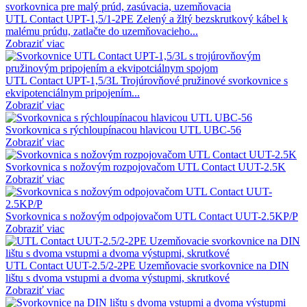
UTL Contact UPT-1,5/1-2PE Zelený a žltý bezskrutkový kábel k
malému prúdu, zatlačte do uzemňovacieho...
Zobraziť viac
UTL Contact UPT-1,5/3L Trojúrovňové pružinové svorkovnice s
ekvipotenciálnym pripojením...
Zobraziť viac
Svorkovnica s rýchloupínacou hlavicou UTL UBC-56
Zobraziť viac
Svorkovnica s nožovým rozpojovačom UTL Contact UUT-2.5K
Zobraziť viac
Svorkovnica s nožovým odpojovačom UTL Contact UUT-2.5KP/P
Zobraziť viac
UTL Contact UUT-2.5/2-2PE Uzemňovacie svorkovnice na DIN
lištu s dvoma vstupmi a dvoma výstupmi, skrutkové
Zobraziť viac