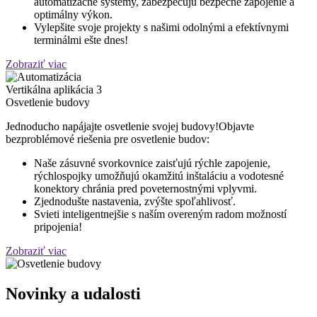
automatizačné systémy, zabezpečujú bezpečné zapojenie a
optimálny výkon.
Vylepšite svoje projekty s našimi odolnými a efektívnymi
terminálmi ešte dnes!
Zobraziť viac
Vertikálna aplikácia 3
Osvetlenie budovy
Jednoducho napájajte osvetlenie svojej budovy!Objavte
bezproblémové riešenia pre osvetlenie budov:
Naše zásuvné svorkovnice zaisťujú rýchle zapojenie,
rýchlospojky umožňujú okamžitú inštaláciu a vodotesné
konektory chránia pred poveternostnými vplyvmi.
Zjednodušte nastavenia, zvýšte spoľahlivosť.
Svieti inteligentnejšie s naším overeným radom možností
pripojenia!
Zobraziť viac
Novinky a udalosti