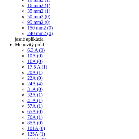
16 mm2 (1)
35 mm2 (1)
50 mm2 (0)
95 mm2 (0)
150 mm2 (0)
240 mm2 (0)
jasné
aplikácia
Menovitý prúd
6,3 A (0)
10A (0)
16A (0)
17,5 A (1)
20A (1)
22A (0)
24A (4)
31A (0)
32A (1)
41A (1)
57A (1)
65A (0)
76A (1)
85A (0)
101A (0)
125A (1)