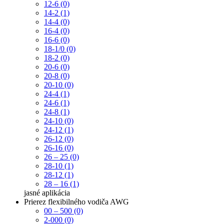
12-6 (0)
14-2 (1)
14-4 (0)
16-4 (0)
16-6 (0)
18-1/0 (0)
18-2 (0)
20-6 (0)
20-8 (0)
20-10 (0)
24-4 (1)
24-6 (1)
24-8 (1)
24-10 (0)
24-12 (1)
26-12 (0)
26-16 (0)
26 – 25 (0)
28-10 (1)
28-12 (1)
28 – 16 (1)
jasné
aplikácia
Prierez flexibilného vodiča AWG
00 – 500 (0)
2-000 (0)