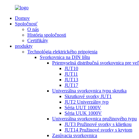
Domov
Spoločnosť
O nás
História spoločnosti
Certifikáty
produkty
Technológia elektrického pripojenia
Svorkovnica na DIN lištu
Priemyselná distribučná svorkovnica pre ve
JUT10
JUT11
JUT13
JUT17
Univerzálna svorkovnica typu skrutka
Skrutkové svorky JUT1
JUT2 Univerzálny typ
Séria UUT 1000V
Séria UUK 1000V
Univerzálna svorkovnica pružinového typu
JUT3 Pružinové svorky s klietkou
JUT14 Pružinové svorky s krytom
Zasúvacia svorkovnica