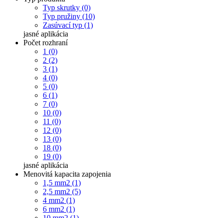
Typ skrutky (0)
Typ pružiny (10)
Zasúvací typ (1)
jasné
aplikácia
Počet rozhraní
1 (0)
2 (2)
3 (1)
4 (0)
5 (0)
6 (1)
7 (0)
10 (0)
11 (0)
12 (0)
13 (0)
18 (0)
19 (0)
jasné
aplikácia
Menovitá kapacita zapojenia
1,5 mm2 (1)
2,5 mm2 (5)
4 mm2 (1)
6 mm2 (1)
10 mm2 (1)