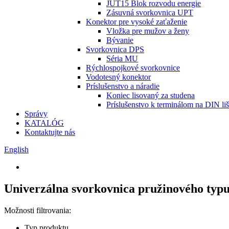
JUT15 Blok rozvodu energie
Zásuvná svorkovnica UPT
Konektor pre vysoké zaťaženie
Vložka pre mužov a ženy
Bývanie
Svorkovnica DPS
Séria MU
Rýchlospojkové svorkovnice
Vodotesný konektor
Príslušenstvo a náradie
Koniec lisovaný za studena
Príslušenstvo k terminálom na DIN liš
Správy
KATALÓG
Kontaktujte nás
English
Univerzálna svorkovnica pružinového typ
Možnosti filtrovania:
Typ produktu