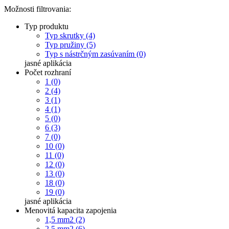
Možnosti filtrovania:
Typ produktu
Typ skrutky (4)
Typ pružiny (5)
Typ s nástrčným zasúvaním (0)
jasné
aplikácia
Počet rozhraní
1 (0)
2 (4)
3 (1)
4 (1)
5 (0)
6 (3)
7 (0)
10 (0)
11 (0)
12 (0)
13 (0)
18 (0)
19 (0)
jasné
aplikácia
Menovitá kapacita zapojenia
1,5 mm2 (2)
2,5 mm2 (6)