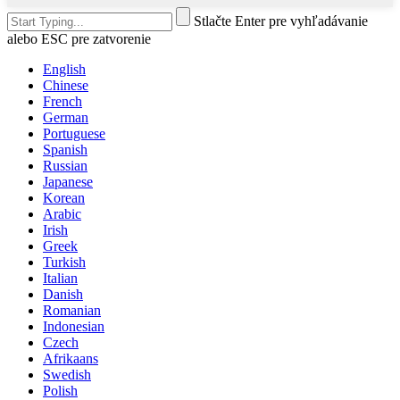
Stlačte Enter pre vyhľadávanie
alebo ESC pre zatvorenie
English
Chinese
French
German
Portuguese
Spanish
Russian
Japanese
Korean
Arabic
Irish
Greek
Turkish
Italian
Danish
Romanian
Indonesian
Czech
Afrikaans
Swedish
Polish