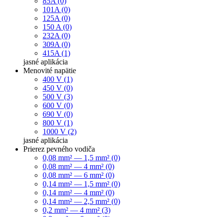
85A (0)
101A (0)
125A (0)
150 A (0)
232A (0)
309A (0)
415A (1)
jasné
aplikácia
Menovité napätie
400 V (1)
450 V (0)
500 V (3)
600 V (0)
690 V (0)
800 V (1)
1000 V (2)
jasné
aplikácia
Prierez pevného vodiča
0,08 mm² — 1,5 mm² (0)
0,08 mm² — 4 mm² (0)
0,08 mm² — 6 mm² (0)
0,14 mm² — 1,5 mm² (0)
0,14 mm² — 4 mm² (0)
0,14 mm² — 2,5 mm² (0)
0,2 mm² — 4 mm² (3)