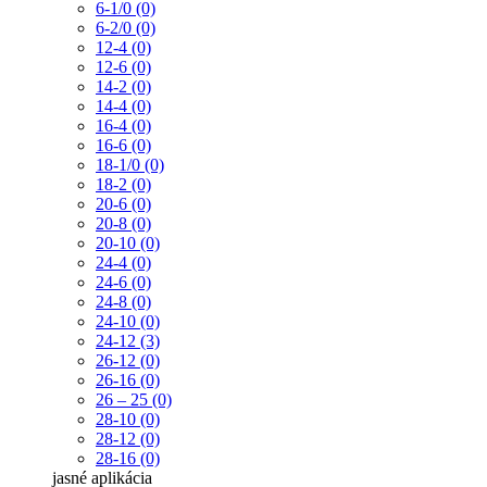
6-1/0 (0)
6-2/0 (0)
12-4 (0)
12-6 (0)
14-2 (0)
14-4 (0)
16-4 (0)
16-6 (0)
18-1/0 (0)
18-2 (0)
20-6 (0)
20-8 (0)
20-10 (0)
24-4 (0)
24-6 (0)
24-8 (0)
24-10 (0)
24-12 (3)
26-12 (0)
26-16 (0)
26 – 25 (0)
28-10 (0)
28-12 (0)
28-16 (0)
jasné
aplikácia