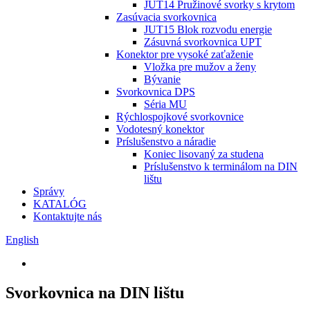
JUT14 Pružinové svorky s krytom
Zasúvacia svorkovnica
JUT15 Blok rozvodu energie
Zásuvná svorkovnica UPT
Konektor pre vysoké zaťaženie
Vložka pre mužov a ženy
Bývanie
Svorkovnica DPS
Séria MU
Rýchlospojkové svorkovnice
Vodotesný konektor
Príslušenstvo a náradie
Koniec lisovaný za studena
Príslušenstvo k terminálom na DIN
lištu
Správy
KATALÓG
Kontaktujte nás
English
Svorkovnica na DIN lištu